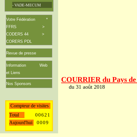
- VADE-MECUM
Votre Fédération *
FFRS >
CODERS 44 >
CORERS PDL
Revue de
presse
Information Web
et Liens
COURRIER du Pays de
Nos Sponsors
du 31 août 2018
Compteur de visites
Total
0
0
6
2
1
Aujourd'hui
0
0
0
9