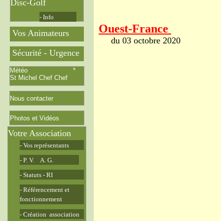
Disc-Golf
- Info
Ouest-France
Vos Animateurs
du 03 octobre 2020
Sécurité - Urgence
Météo *
St Michel Chef Chef
Nous contacter
Photos et Vidéos
Votre Association
- Vos représentants
- P. V. A. G.
- Statuts - RI
- Référencement et
fonctionnement
- Création association