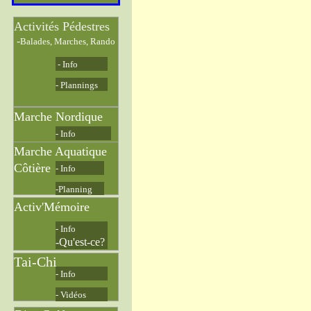
Activités Pédestres
-
Balades, Marches, Rando
- Info
- Plannings
Marche Nordique
- Info
Marche Aquatique
Côtière
- Info
-Planning
Activ'Mémoire
- Info
-Qu'est-ce?
Tai-Chi
- Info
- Vidéos