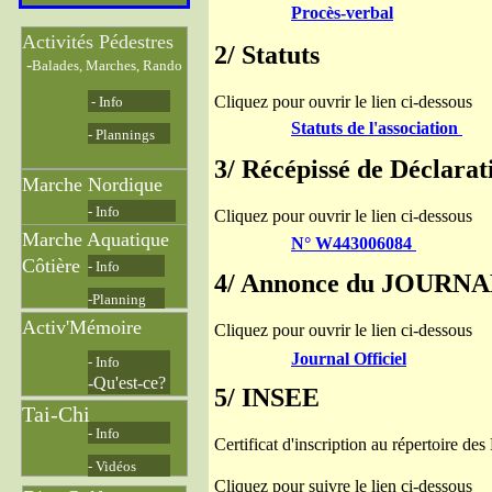
Procès-verbal
Activités Pédestres
2/ Statuts
-
Balades, Marches, Rando
Cliquez pour ouvrir le lien ci-dessous
- Info
Statuts de l'association
- Plannings
3/ Récépissé de Déclara
Marche Nordique
- Info
Cliquez pour ouvrir le lien ci-dessous
Marche Aquatique
N° W443006084
Côtière
- Info
4/ Annonce du JOURNAL O
-Planning
Activ'Mémoire
Cliquez pour ouvrir le lien ci-dessous
Journal Officiel
- Info
-Qu'est-ce?
5/ INSEE
Tai-Chi
- Info
Certificat d'inscription au répertoire d
- Vidéos
Cliquez pour suivre le lien ci-dessous