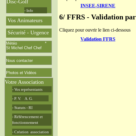
Disc-Golf
INSEE-SIRENE
- Info
6/ FFRS - Validation pa
Vos Animateurs
Cliquez pour ouvrir le lien ci-dessous
Sécurité - Urgence
Validation FFRS
Météo *
St Michel Chef Chef
Nous contacter
Photos et Vidéos
Votre Association
- Vos représentants
- P. V. A. G.
- Statuts - RI
- Référencement et
fonctionnement
- Création association