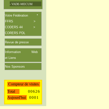
- VADE-MECUM
Votre Fédération *
FFRS >
CODERS 44 >
CORERS PDL
Revue de
presse
Information Web
et Liens
Nos Sponsors
Compteur de visites
Total
0
0
6
2
6
Aujourd'hui
0
0
0
1