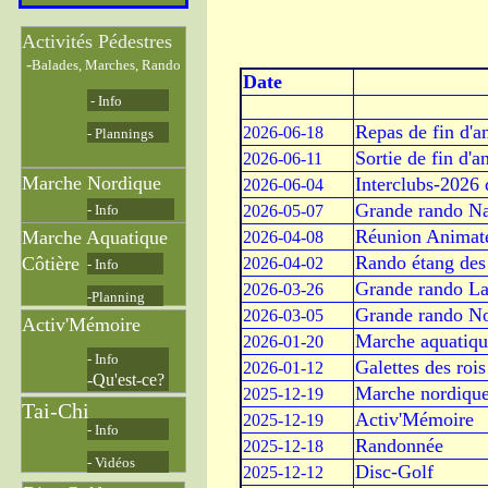
Activités Pédestres
-
Balades, Marches, Rando
Date
Evè
- Info
Repas de fin d'a
2026-06-18
- Plannings
Sortie de fin d'
2026-06-11
Marche Nordique
Interclubs-2026
2026-06-04
Grande rando Na
- Info
2026-05-07
Réunion Animat
Marche Aquatique
2026-04-08
Rando étang de
Côtière
2026-04-02
- Info
Grande rando La
2026-03-26
-Planning
Grande rando No
2026-03-05
Activ'Mémoire
Marche aquatiqu
2026-01-20
- Info
Galettes des rois
2026-01-12
-Qu'est-ce?
Marche nordique
2025-12-19
Tai-Chi
Activ'Mémoire
2025-12-19
- Info
Randonnée
2025-12-18
- Vidéos
Disc-Golf
2025-12-12