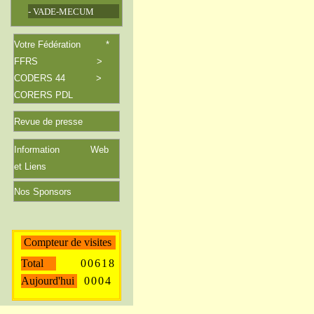
- VADE-MECUM
Votre Fédération *
FFRS >
CODERS 44 >
CORERS PDL
Revue de
presse
Information Web
et Liens
Nos Sponsors
Compteur de visites
Total
0
0
6
1
8
Aujourd'hui
0
0
0
4