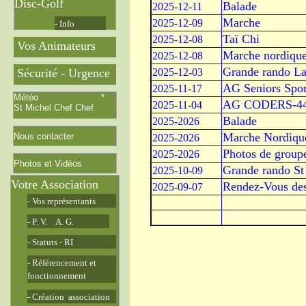
Disc-Golf
Balade
2025-12-11
Marche
2025-12-09
- Info
Taï Chi
2025-12-08
Vos Animateurs
Marche nordiqu
2025-12-08
Grande rando La 
2025-12-03
Sécurité - Urgence
AG Seniors Spor
2025-11-17
Météo *
AG CODERS-44
2025-11-04
St Michel Chef Chef
Balade
2025-2026
Marche Nordiqu
Nous contacter
2025-2026
Photos de groupe
2025-2026
Photos et Vidéos
Grande rando St
2025-10-09
Votre Association
Rendez-Vous des
2025-09-07
- Vos représentants
- P. V. A. G.
- Statuts - RI
- Référencement et
fonctionnement
- Création association