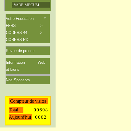
- VADE-MECUM
Votre Fédération *
FFRS >
CODERS 44 >
CORERS PDL
Revue de
presse
Information Web
et Liens
Nos Sponsors
Compteur de visites
Total
0
0
6
0
8
Aujourd'hui
0
0
0
2