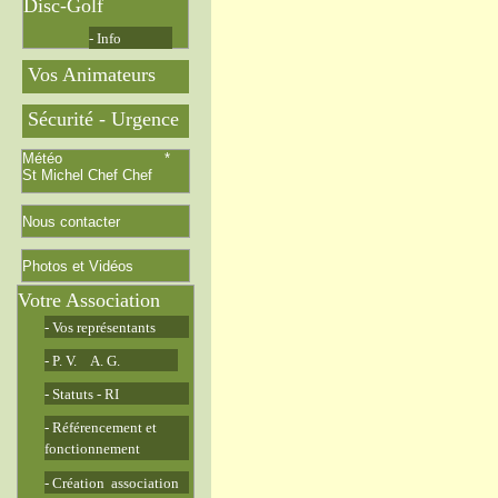
Disc-Golf
- Info
Vos Animateurs
Sécurité - Urgence
Météo *
St Michel Chef Chef
Nous contacter
Photos et Vidéos
Votre Association
- Vos représentants
- P. V. A. G.
- Statuts - RI
- Référencement et
fonctionnement
- Création association