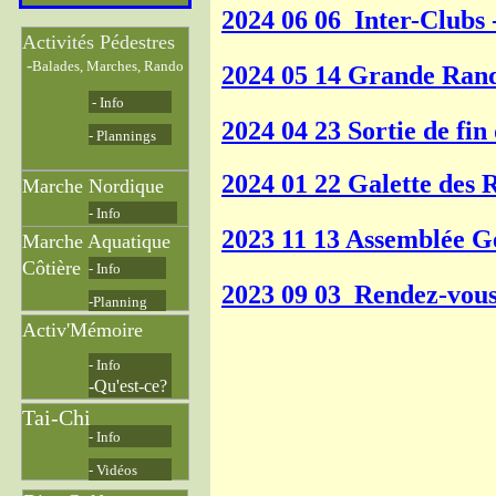
2024 06 06 Inter-Clu
Activités Pédestres
-
Balades, Marches, Rando
2024 05 14 Grande R
- Info
2024 04 23 Sortie de f
- Plannings
2024 01 22 Galette des 
Marche Nordique
- Info
2023 11 13 Assemblée 
Marche Aquatique
Côtière
- Info
2023 09 03 Rendez-vous 
-Planning
Activ'Mémoire
- Info
-Qu'est-ce?
Tai-Chi
- Info
- Vidéos