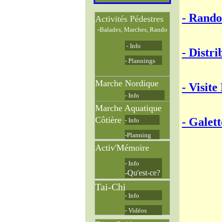
- Rando
Activités Pédestres
-
Balades, Marches, Rando
- Info
- Distri
- Plannings
Marche Nordique
- Visite
- Info
Marche Aquatique
Côtière
- Galett
- Info
-Planning
Activ'Mémoire
- Info
-Qu'est-ce?
Tai-Chi
- Info
- Vidéos