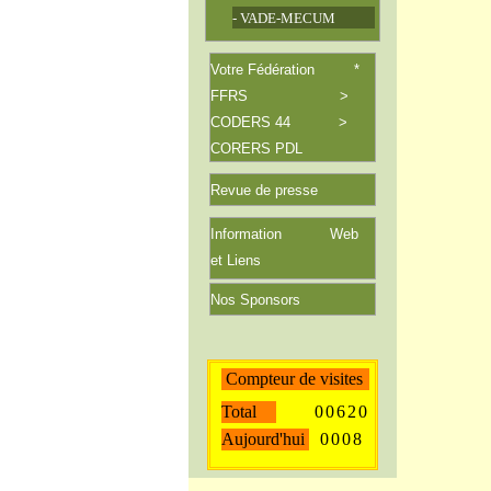
- VADE-MECUM
Votre Fédération *
FFRS >
CODERS 44 >
CORERS PDL
Revue de
presse
Information Web
et Liens
Nos Sponsors
Compteur de visites
Total
0
0
6
2
0
Aujourd'hui
0
0
0
8