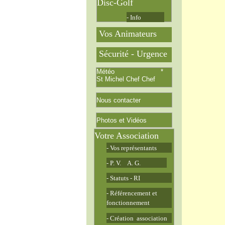
Disc-Golf
- Info
Vos Animateurs
Sécurité - Urgence
Météo *
St Michel Chef Chef
Nous contacter
Photos et Vidéos
Votre Association
- Vos représentants
- P. V. A. G.
- Statuts - RI
- Référencement et
fonctionnement
- Création association