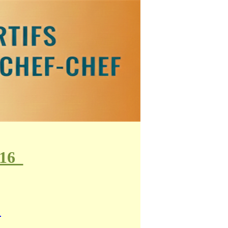
016
6